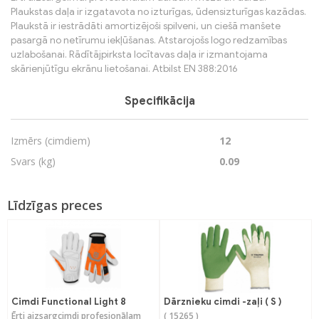
Plaukstas daļa ir izgatavota no izturīgas, ūdensizturīgas kazādas.
Plaukstā ir iestrādāti amortizējoši spilveni, un ciešā manšete
pasargā no netīrumu iekļūšanas. Atstarojošs logo redzamības
uzlabošanai. Rādītājpirksta locītavas daļa ir izmantojama
skārienjūtīgu ekrānu lietošanai. Atbilst EN 388:2016
Specifikācija
Izmērs (cimdiem)
12
Svars (kg)
0.09
Līdzīgas preces
Cimdi Functional Light 8
Dārznieku cimdi -zaļi ( S )
Ērti aizsargcimdi profesionālam
( 15265 )