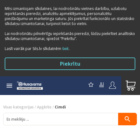
Mēs izmantojam sīkdatnes, lai nodrošinātu vietnes darbību, uzlabotu
iepirkšanās pieredzi, analizētu apmeklējumus, personalizētu
piedāvājumu un marketinga saturu. Jūs piekrītat funkcionālo un statistisko
sīkdatņu izmantošanai, turpinot lietot šo vietni.
Lai nodrošinātu pilnvērtīgu iepirkšanās pieredzi, lūdzu piekrītiet analītisko
sīkdatņu izmantošanai, spiežot “Piekrītu”.
Lasīt vairāk par Sils.lv sīkdatnēm
šeit
.
Piekrītu
Visas kategorijas
/
Apģērbs
/
Cimdi