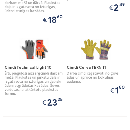
darbam mežā un dārzā. Plaukstas
49
2
€
daļa ir izgatavota no izturīgas,
ūdensizturīgas kazādas.
60
18
€
Cimdi Technical Light 10
Cimdi Cerva TERN 11
Ērti, pieguļoši aizsargcimdi darbam
Darba cimdi izgatavoti no govs
mežā. Plaukstas un pirkstu daļa ir
ādas un aproce no kokvilnas
izgatavota no izturīgas un dabiski
auduma.
ūdeni atgrūdošas kazādas. Šuves
80
1
€
veidotas, lai atkārtotu plaukstas
formu.
25
23
€