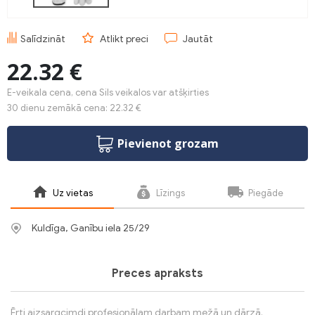
Salīdzināt
Atlikt preci
Jautāt
22.32 €
E-veikala cena, cena Sils veikalos var atšķirties
30 dienu zemākā cena: 22.32 €
Pievienot grozam
Uz vietas
Līzings
Piegāde
Kuldīga, Ganību iela 25/29
Preces apraksts
Ērti aizsargcimdi profesionālam darbam mežā un dārzā.