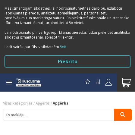
Mēs izmantojam sīkdatnes, lai nodrošinātu vietnes darbību, uzlabotu
iepirkšanās pieredzi, analizētu apmeklējumus, personalizētu
piedāvājumu un marketinga saturu. Jūs piekrītat funkcionālo un statistisko
sīkdatņu izmantošanai, turpinot lietot šo vietni.
Lai nodrošinātu pilnvērtīgu iepirkšanās pieredzi, lūdzu piekrītiet analītisko
sīkdatņu izmantošanai, spiežot “Piekrītu”.
Lasīt vairāk par Sils.lv sīkdatnēm
šeit
.
Piekrītu
Visas kategorijas
/
Apģērbs
/
Apģērbs