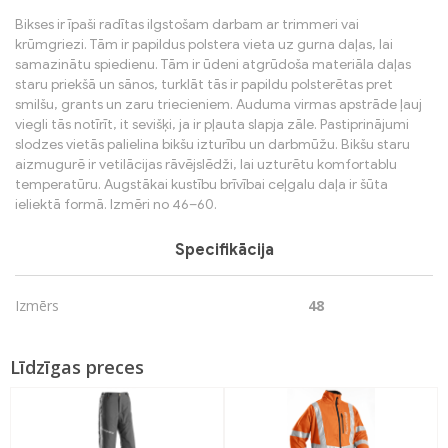
Bikses ir īpaši radītas ilgstošam darbam ar trimmeri vai
krūmgriezi. Tām ir papildus polstera vieta uz gurna daļas, lai
samazinātu spiedienu. Tām ir ūdeni atgrūdoša materiāla daļas
staru priekšā un sānos, turklāt tās ir papildu polsterētas pret
smilšu, grants un zaru triecieniem. Auduma virmas apstrāde ļauj
viegli tās notīrīt, it sevišķi, ja ir pļauta slapja zāle. Pastiprinājumi
slodzes vietās palielina bikšu izturību un darbmūžu. Bikšu staru
aizmugurē ir vetilācijas rāvējslēdži, lai uzturētu komfortablu
temperatūru. Augstākai kustību brīvībai ceļgalu daļa ir šūta
ieliektā formā. Izmēri no 46–60.
Specifikācija
Izmērs
48
Līdzīgas preces