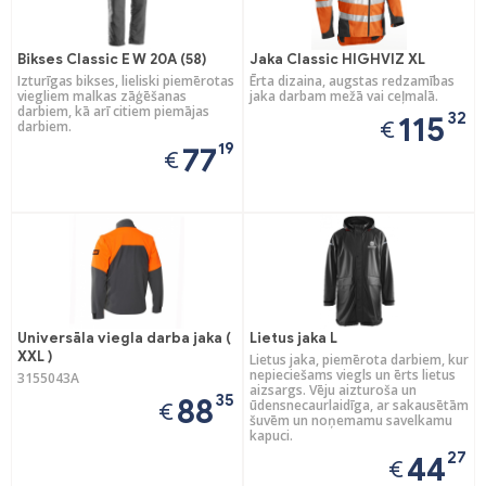
Bikses Classic E W 20A (58)
Jaka Classic HIGHVIZ XL
Izturīgas bikses, lieliski piemērotas
Ērta dizaina, augstas redzamības
viegliem malkas zāģēšanas
jaka darbam mežā vai ceļmalā.
darbiem, kā arī citiem piemājas
32
115
€
darbiem.
19
77
€
Universāla viegla darba jaka (
Lietus jaka L
XXL )
Lietus jaka, piemērota darbiem, kur
nepieciešams viegls un ērts lietus
3155043A
aizsargs. Vēju aizturoša un
35
88
ūdensnecaurlaidīga, ar sakausētām
€
šuvēm un noņemamu savelkamu
kapuci.
27
44
€