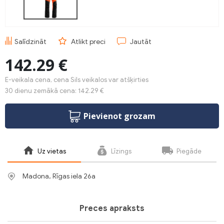
Salīdzināt
Atlikt preci
Jautāt
142.29 €
E-veikala cena, cena Sils veikalos var atšķirties
30 dienu zemākā cena: 142.29 €
Pievienot grozam
Uz vietas
Līzings
Piegāde
Madona, Rīgas iela 26a
Preces apraksts