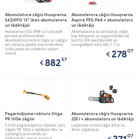
Akumulatora zāģis Husqvarna
Akumulatora zāģis Husqvarna
542iXPG 13" (bez akumulatora
Aspire PE5-P4A + akumulators
un lādētāja)
un lādētājs
Husqvarna 542i XP® G ir pasaulē
Akumulatora atzarošanas zāģis,
pirmais profesionālais
kas lietojams ar pagarinātāju vai
akumulatoru motorzāģis ar sajūgu
bez tā. Ērti piestipriniet un
un roktura apsildi, kas nodrošina
noregulējiet kātu līdz 1,7 m.
izcilu jaudu un uzlabotu saķeri
07
278
€
ziemā.
57
882
€
Pagarinājuma rokturis Stiga
Akumulatora zāģis Husqvarna
PR 100e zāģim
225 I + akumulators un lādētājs
STIGA pagarinājuma rokturis zaru
Lieljaudas motorzāģis ērtai un
zāģim PR 100e ir labākais rīks, lai
ātrai zāģēšanai
sasniegtu precizitāti un
07
efektivitāti, veicot augstus