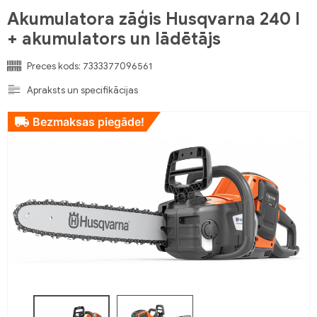
Akumulatora zāģis Husqvarna 240 I
+ akumulators un lādētājs
Preces kods:
7333377096561
Apraksts un specifikācijas
Bezmaksas piegāde!