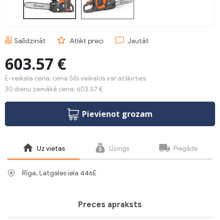
Salīdzināt
Atlikt preci
Jautāt
603.57 €
E-veikala cena, cena Sils veikalos var atšķirties
30 dienu zemākā cena: 603.57 €
Pievienot grozam
Uz vietas
Līzings
Piegāde
Rīga, Latgales iela 446E
Preces apraksts