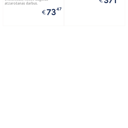
371
€
atzarošanas darbus.
47
73
€