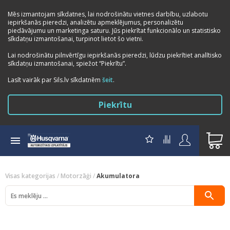
Mēs izmantojam sīkdatnes, lai nodrošinātu vietnes darbību, uzlabotu
iepirkšanās pieredzi, analizētu apmeklējumus, personalizētu
piedāvājumu un marketinga saturu. Jūs piekrītat funkcionālo un statistisko
sīkdatņu izmantošanai, turpinot lietot šo vietni.
Lai nodrošinātu pilnvērtīgu iepirkšanās pieredzi, lūdzu piekrītiet analītisko
sīkdatņu izmantošanai, spiežot “Piekrītu”.
Previous
Next
Lasīt vairāk par Sils.lv sīkdatnēm
šeit
.
Piekrītu
Visas kategorijas
/
Motorzāģi
/
Akumulatora