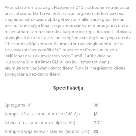
Akumulatora motorzāģis Husqvarna 240i nodrošina lielu jaudu un
ērtu lietošanu. Darbu var veikt ērti un ergonomiski kompaktās,
vieglās konstrukcijas dēļ. Sagatavojot malku vai zāģējot kokus
dārzā, tehnoloģija Max Torque nodrošinās uzticamu jaudu un līdz
minimumam samazinās risku, ka ķēde iestrēgst koksnē. Lietošanu
atvieglo arī ērta tastatūra ar ieslēgšanas/izslēgšanas pogu un labi
līdzsvarots zāģa korpuss. Akumulatoru var viegli izņemt, jo tas
tiek ievietots horizontāli zāģī, mazinot netīrumu un skaidu
iekļūšanas risku akumulatora nodalījumā. 240i ir daļa no
Husqvarna 36V sistēmas BLi-X, kas ļauj izmantot vienu
akumulatoru vairākiem darbarīkiem. Turklāt ir iespējama ķēdes
spriegošana bez darbarīkiem
Specifikācija
Spriegums (V)
36
Komplektā ar akumulatoru un lādētāju
Jā
Ieteicamā akumulatora ietilpība (Ah)
7.7
Komplektācijā esošais sliedes garums (cm)
35