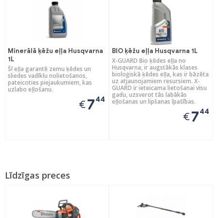
Minerālā ķēžu eļļa Husqvarna
BIO ķēžu eļļa Husqvarna 1L
1L
X-GUARD Bio ķēdes eļļa no
Husqvarna, ir augstākās klases
Šī eļļa garantē zemu ķēdes un
bioloģiskā ķēdes eļļa, kas ir bāzēta
sliedes vadīklu nolietošanos,
uz atjaunojamiem resursiem. X-
pateicoties piejaukumiem, kas
GUARD ir ieteicama lietošanai visu
uzlabo eļļošanu.
gadu, uzsverot tās labākās
44
7
eļļošanas un lipšanas īpašības.
€
44
7
€
Līdzīgas preces