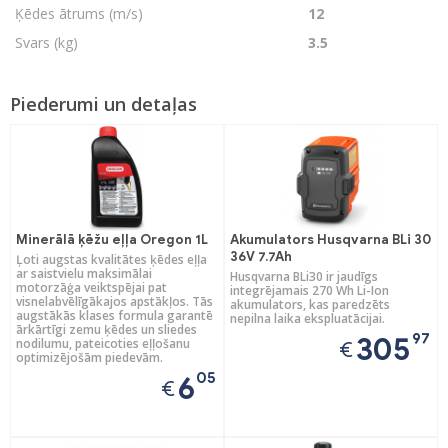
Ķēdes ātrums (m/s)
12
Svars (kg)
3.5
Piederumi un detaļas
Minerālā ķēžu eļļa Oregon 1L
Akumulators Husqvarna BLi 30
36V 7.7Ah
Ļoti augstas kvalitātes ķēdes eļļa
ar saistvielu maksimālai
Husqvarna BLi30 ir jaudīgs
motorzāģa veiktspējai pat
integrējamais 270 Wh Li-Ion
visnelabvēlīgākajos apstākļos. Tās
akumulators, kas paredzēts
augstākās klases formula garantē
nepilna laika ekspluatācijai.
ārkārtīgi zemu ķēdes un sliedes
97
305
nodilumu, pateicoties eļļošanu
€
optimizējošām piedevām.
05
6
€