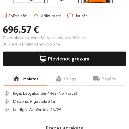
Salīdzināt
Atlikt preci
Jautāt
696.57 €
E-veikala cena, cena Sils veikalos var atšķirties
30 dienu zemākā cena: 696.57 €
Pievienot grozam
Uz vietas
Līzings
Piegāde
Rīga, Latgales iela 446E (Noliktava)
Madona, Rīgas iela 26a
Kuldīga, Ganību iela 25/29
Preces apraksts