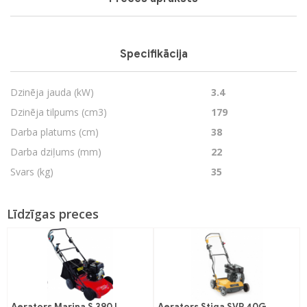
Specifikācija
Dzinēja jauda (kW)
3.4
Dzinēja tilpums (cm3)
179
Darba platums (cm)
38
Darba dziļums (mm)
22
Svars (kg)
35
Līdzīgas preces
Aerators Marina S 390 L
Aerators Stiga SVP 40G