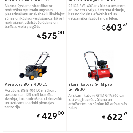
Marina Systems skarifikatori
STIGA SVP 40G ir zāliena aerators
nodrošina optimālu augsnes
ar 182 cm3 Stiga benzīna dzinēju,
piesātināšanu ar skābekli, likvidējot
kas nodrošina efektivitāti un
sūnas un kūdras veidošanos, kā arī
uzticamību ilgstošai darbībai.
nodrošinot atbilstošu ūdens un
57
603
€
barības vielu piegādi.
00
575
€
Aerators BG E 400 LC
Skarifikators GTM pro
GTV500
Aerators BG E 400 LC ir zāliena
aerators ar 123 cm3 benzīna
Ar skarifikatoru GTM GTV500 var
dzinēju, kas nodrošina efektivitāti
ļoti viegli aerēt zālienu un
un uzticamu darbībi piemājas
atbrīvoties no sūnām kā arī sausās
teritorijā.
zāles.
00
429
17
622
€
€