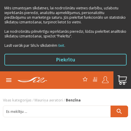
Mēs izmantojam sīkdatnes, lai nodrošinātu vietnes darbību, uzlabotu
iepirkšanās pieredzi, analizētu apmeklējumus, personalizētu
piedāvājumu un marketinga saturu. Jūs piekrītat funkcionālo un statistisko
sīkdatņu izmantošanai, turpinot lietot šo vietni.
Lai nodrošinātu pilnvērtīgu iepirkšanās pieredzi, lūdzu piekrītiet analītisko
sīkdatņu izmantošanai, spiežot “Piekrītu”.
Previous
Next
Lasīt vairāk par Sils.lv sīkdatnēm
šeit
.
Piekrītu
Visas kategorijas
/
Mauriņa aeratori
/
Benzīna