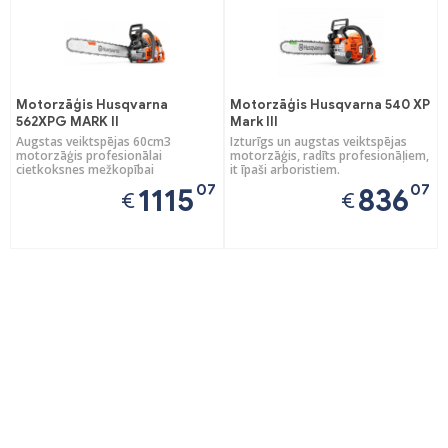
Motorzāģis Husqvarna
Motorzāģis Husqvarna 540 XP
562XPG MARK II
Mark III
Augstas veiktspējas 60cm3
Izturīgs un augstas veiktspējas
motorzāģis profesionālai
motorzāģis, radīts profesionāļiem,
cietkoksnes mežkopībai
it īpaši arboristiem.
07
07
1115
836
€
€