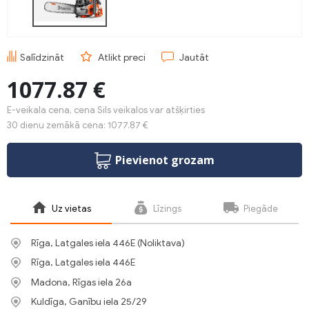
Salīdzināt
Atlikt preci
Jautāt
1077.87 €
E-veikala cena, cena Sils veikalos var atšķirties
30 dienu zemākā cena: 1077.87 €
Pievienot grozam
Uz vietas
Līzings
Piegāde
Rīga, Latgales iela 446E (Noliktava)
Rīga, Latgales iela 446E
Madona, Rīgas iela 26a
Kuldīga, Ganību iela 25/29