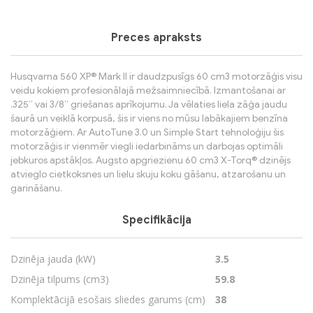
Preces apraksts
Husqvarna 560 XP® Mark II ir daudzpusīgs 60 cm3 motorzāģis visu
veidu kokiem profesionālajā mežsaimniecībā. Izmantošanai ar
.325” vai 3/8” griešanas aprīkojumu. Ja vēlaties liela zāģa jaudu
šaurā un veiklā korpusā, šis ir viens no mūsu labākajiem benzīna
motorzāģiem. Ar AutoTune 3.0 un Simple Start tehnoloģiju šis
motorzāģis ir vienmēr viegli iedarbināms un darbojas optimāli
jebkuros apstākļos. Augsto apgriezienu 60 cm3 X-Torq® dzinējs
atvieglo cietkoksnes un lielu skuju koku gāšanu, atzarošanu un
garināšanu.
Specifikācija
Dzinēja jauda (kW)
3.5
Dzinēja tilpums (cm3)
59.8
Komplektācijā esošais sliedes garums (cm)
38