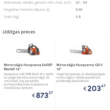
Ieteicamais sliedes garums min.-max. (cm)
33 - 50
Degvielas tvertnes tilpums (l)
0.65
Svars (kg)
5.8
Līdzīgas preces
Motorzāģis Husqvarna 540XP
Motorzāģis Husqvarna 120 II
MarkIII 14"
14"
Husqvarna 540 XP® Mark III ir veikls
Viegli lietojamais un daudzpusīgais
un viegls benzīna motorzāģis 40
motorzāģis ir lieliski piemērots
cm3 klasē, kas paredzēts
privātmāju īpašniekiem.
profesionālai koku kopšanai un
67
203
€
retināšanas darbiem.
27
873
€