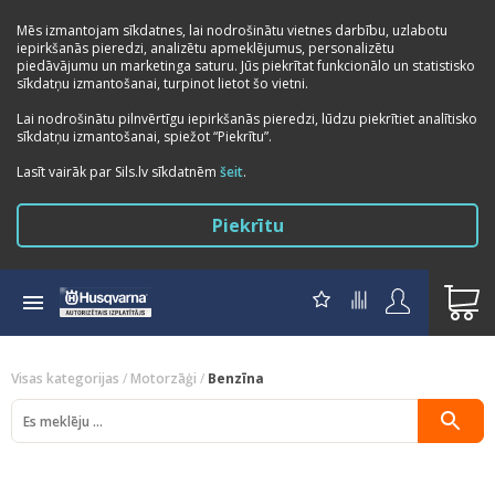
Mēs izmantojam sīkdatnes, lai nodrošinātu vietnes darbību, uzlabotu
iepirkšanās pieredzi, analizētu apmeklējumus, personalizētu
piedāvājumu un marketinga saturu. Jūs piekrītat funkcionālo un statistisko
sīkdatņu izmantošanai, turpinot lietot šo vietni.
Lai nodrošinātu pilnvērtīgu iepirkšanās pieredzi, lūdzu piekrītiet analītisko
sīkdatņu izmantošanai, spiežot “Piekrītu”.
Lasīt vairāk par Sils.lv sīkdatnēm
šeit
.
Piekrītu
Visas kategorijas
/
Motorzāģi
/
Benzīna