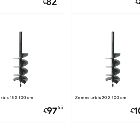
82
€
€
rbis 15 X 100 cm
Zemes urbis 20 X 100 cm
65
97
1
€
€