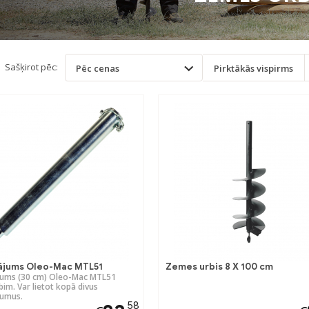
Sašķirot pēc:
Pēc cenas
Pirktākās vispirms
ājums Oleo-Mac MTL51
Zemes urbis 8 X 100 cm
jums (30 cm) Oleo-Mac MTL51
im. Var lietot kopā divus
jumus.
58