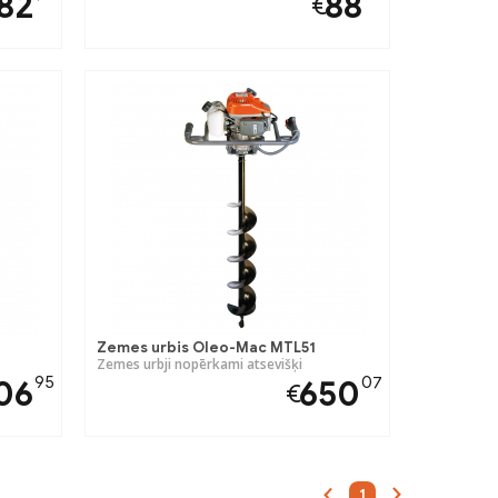
82
88
€
Zemes urbis Oleo-Mac MTL51
Zemes urbji nopērkami atsevišķi
95
07
06
650
€
1