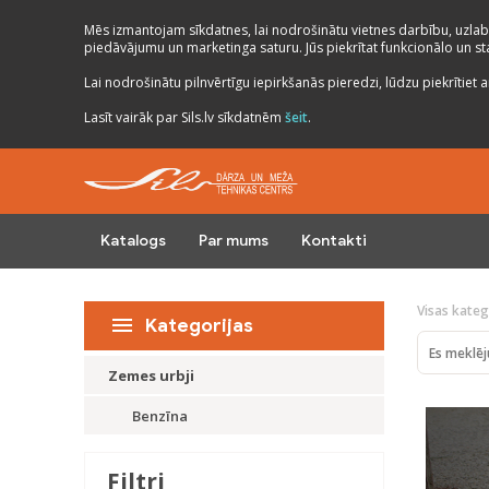
Mēs izmantojam sīkdatnes, lai nodrošinātu vietnes darbību, uzlab
piedāvājumu un marketinga saturu. Jūs piekrītat funkcionālo un stat
Lai nodrošinātu pilnvērtīgu iepirkšanās pieredzi, lūdzu piekrītiet a
Lasīt vairāk par Sils.lv sīkdatnēm
šeit
.
Katalogs
Par mums
Kontakti
Visas kateg
Kategorijas
Zemes urbji
Benzīna
Filtri