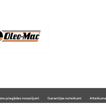
umu piegādes nosacījumi
Garantijas noteikumi
Atteikuma