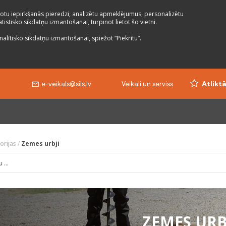
otu iepirkšanās pieredzi, analizētu apmeklējumus, personalizētu
istisko sīkdatņu izmantošanai, turpinot lietot šo vietni.
nalītisko sīkdatņu izmantošanai, spiežot “Piekrītu”.
e-veikals@sils.lv
Veikali un serviss
Atlikt
orijas
/
Zemes urbji
ZEMES URB