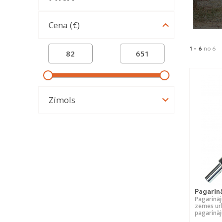
Cena (€)
1 -
6
no 6
Zīmols
Pagarin
Pagarinā
zemes urb
pagarinā