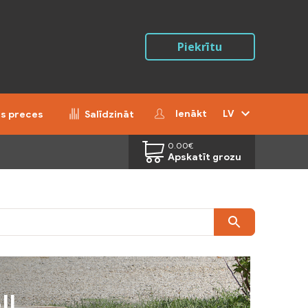
Piekrītu
Ienākt
LV
ās preces
Salīdzināt
0.00
€
Apskatīt grozu
JI