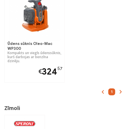
Ūdens sūknis Oleo-Mac
WP300
Kompakts un viegls ūdenssūknis,
kurš darbojas ar benzīna
dzinēju.
57
324
€
1
Zīmoli