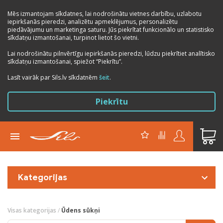
Mēs izmantojam sīkdatnes, lai nodrošinātu vietnes darbību, uzlabotu
iepirkšanās pieredzi, analizētu apmeklējumus, personalizētu
piedāvājumu un marketinga saturu. Jūs piekrītat funkcionālo un statistisko
sīkdatņu izmantošanai, turpinot lietot šo vietni.
Lai nodrošinātu pilnvērtīgu iepirkšanās pieredzi, lūdzu piekrītiet analītisko
sīkdatņu izmantošanai, spiežot “Piekrītu”.
Lasīt vairāk par Sils.lv sīkdatnēm
šeit
.
Piekrītu
Kategorijas
Visas kategorijas
/
Ūdens sūkņi