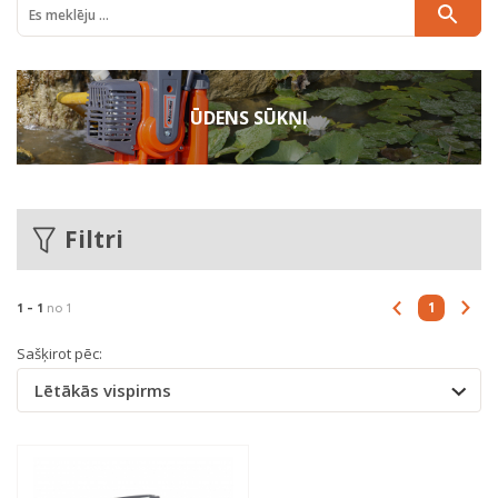
ŪDENS SŪKŅI
Filtri
1
1 -
1
no 1
Sašķirot pēc:
Lētākās vispirms