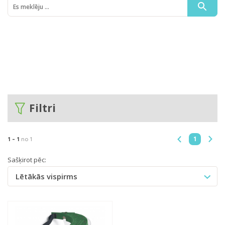
AIZSARGAPRĪKOJUMS
Filtri
1
1 -
1
no 1
Sašķirot pēc:
Lētākās vispirms