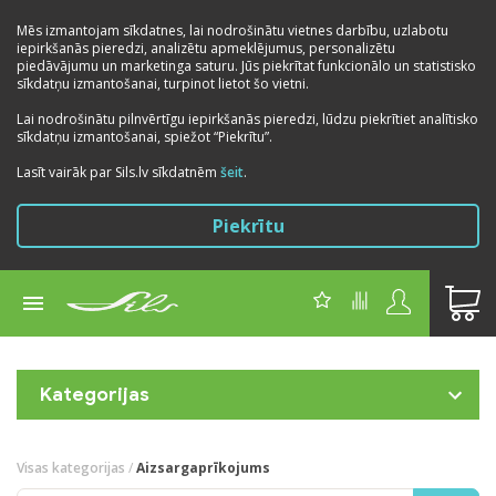
Mēs izmantojam sīkdatnes, lai nodrošinātu vietnes darbību, uzlabotu
iepirkšanās pieredzi, analizētu apmeklējumus, personalizētu
piedāvājumu un marketinga saturu. Jūs piekrītat funkcionālo un statistisko
sīkdatņu izmantošanai, turpinot lietot šo vietni.
Lai nodrošinātu pilnvērtīgu iepirkšanās pieredzi, lūdzu piekrītiet analītisko
sīkdatņu izmantošanai, spiežot “Piekrītu”.
Lasīt vairāk par Sils.lv sīkdatnēm
šeit
.
Piekrītu
Kategorijas
Visas kategorijas
/
Aizsargaprīkojums