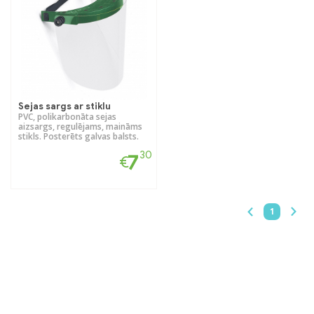
Sejas sargs ar stiklu
PVC, polikarbonāta sejas
aizsargs, regulējams, maināms
stikls. Posterēts galvas balsts.
30
7
€
1