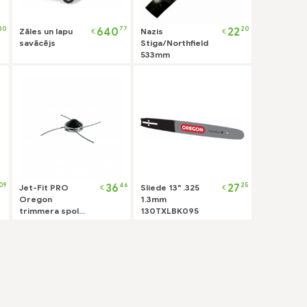
30
77
20
640
22
Zāles un lapu
Nazis
€
€
savācējs
Stiga/Northfield
533mm
09
46
25
36
27
Jet-Fit PRO
Sliede 13" .325
€
€
Oregon
1.3mm
trimmera spole
130TXLBK095
4 auklām