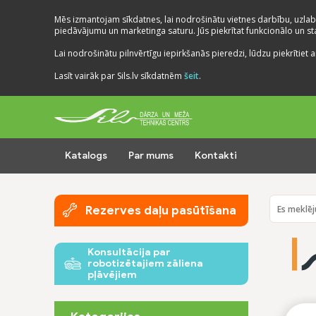
Mēs izmantojam sīkdatnes, lai nodrošinātu vietnes darbību, uzlab
piedāvājumu un marketinga saturu. Jūs piekrītat funkcionālo un stat
Lai nodrošinātu pilnvērtīgu iepirkšanās pieredzi, lūdzu piekrītiet a
Lasīt vairāk par Sils.lv sīkdatnēm
šeit
.
Katalogs
Par mums
Kontakti
Rezerves daļu pasūtīšana
Konsultācija par
robotizētajiem zāliena
pļāvējiem