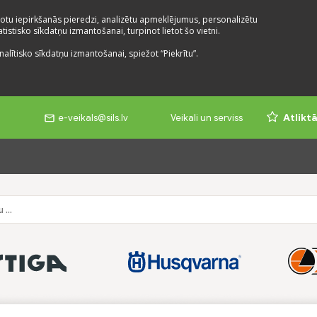
otu iepirkšanās pieredzi, analizētu apmeklējumus, personalizētu
istisko sīkdatņu izmantošanai, turpinot lietot šo vietni.
nalītisko sīkdatņu izmantošanai, spiežot “Piekrītu”.
e-veikals@sils.lv
Veikali un serviss
Atlikt