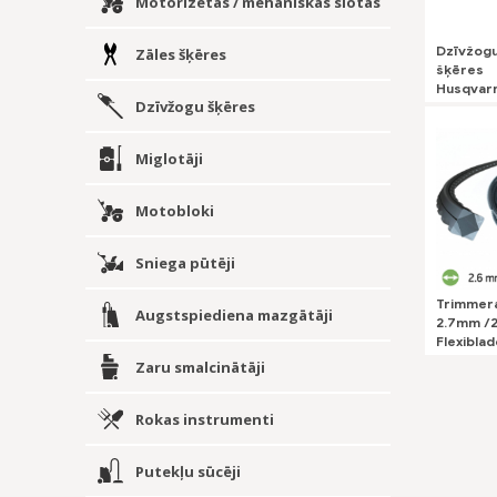
Motorizētās / mehāniskās slotas
Dzīvžog
Zāles šķēres
šķēres
Husqvar
Dzīvžogu šķēres
215iHD45
akumulat
lādētāja
Miglotāji
Motobloki
Sniega pūtēji
Trimmera
Augstspiediena mazgātāji
2.7mm /
Flexiblad
Zaru smalcinātāji
Rokas instrumenti
Putekļu sūcēji