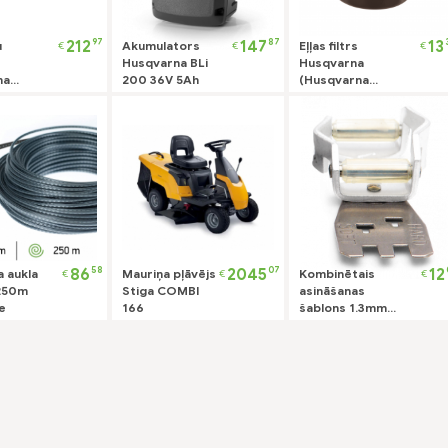
97
87
212
147
13
u
Akumulators
Eļļas filtrs
€
€
€
Husqvarna BLi
Husqvarna
na
200 36V 5Ah
(Husqvarna
 bez
dzinējiem)
ora un
58
07
86
2045
12
 aukla
Mauriņa pļāvējs
Kombinētais
€
€
€
250m
Stiga COMBI
asināšanas
e
166
šablons 1.3mm
0.325