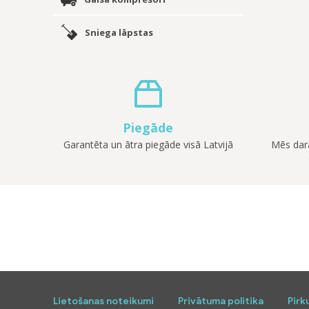
Sniega lāpstas
Piegāde
Garantēta un ātra piegāde visā Latvijā
Mēs darā
Lietošanas noteikumi
Privātuma politika
Pirk