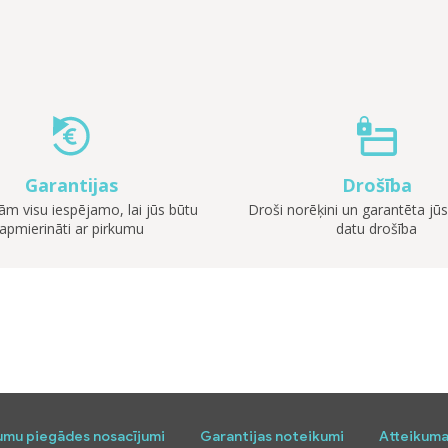
Garantijas
Drošība
m visu iespējamo, lai jūs būtu
Droši norēķini un garantēta jūs
apmierināti ar pirkumu
datu drošība
umu piegādes nosacījumi
Garantijas noteikumi
Atteikuma