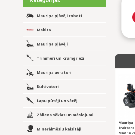
Kategorijas
Mauriņa pļāvēji roboti
Makita
Mauriņa pļāvēji
Trimmeri un krūmgrieži
Mauriņa aeratori
Kultivatori
Lapu pūtēji un vācēji
Zāliena sēklas un mēslojumi
Mauriņa
traktors
Minerālmēslu kaisītāji
Mac 109L