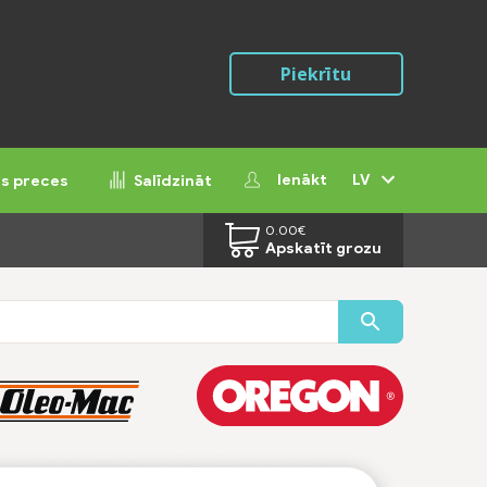
Piekrītu
Ienākt
LV
ās preces
Salīdzināt
0.00
€
Apskatīt grozu