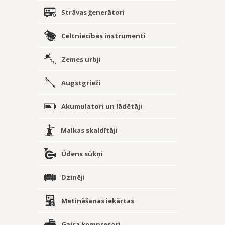
Strāvas ģenerātori
Celtniecības instrumenti
Zemes urbji
Augstgrieži
Akumulatori un lādētāji
Malkas skaldītāji
Ūdens sūkņi
Dzinēji
Metināšanas iekārtas
Gaisa kompresori