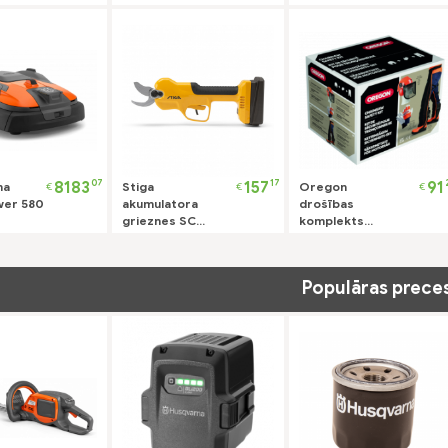
SP 100e Kit +
akumulators un
lādētājs
07
17
8183
157
91
na
Stiga
Oregon
€
€
€
er 580
akumulatora
drošības
grieznes SC
komplekts
100e Kit
574742A
Populāras prece