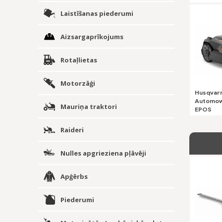
Laistīšanas piederumi
Aizsargaprīkojums
Rotaļlietas
Motorzāģi
Husqvar
Automow
Mauriņa traktori
EPOS
Raideri
Nulles apgrieziena pļāvēji
Apģērbs
Piederumi