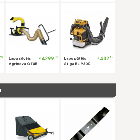
akumulators un
lādētājs
23
00
45
4299
432
Lapu sūcējs
Lapu pūtējs
€
€
Agrinova OT8B
Stiga BL 980R
s