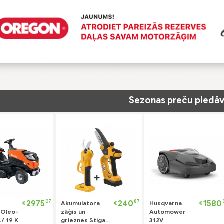
Sezonas preču piedāv
07
87
2975
240
1580
Akumulatora
Husqvarna
€
€
€
 Oleo-
zāģis un
Automower
/ 19 K
grieznes Stiga
312V